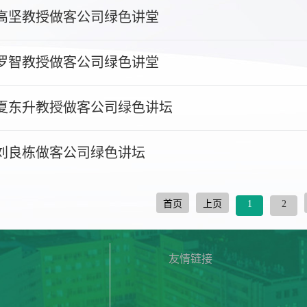
高坚教授做客公司绿色讲堂
罗智教授做客公司绿色讲堂
夏东升教授做客公司绿色讲坛
刘良栋做客公司绿色讲坛
首页
上页
1
2
友情链接