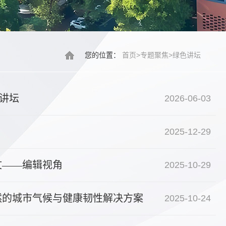
您的位置：
首页
>
专题聚焦
>
绿色讲坛
色讲坛
2026-06-03
2025-12-29
文——编辑视角
2025-10-29
然的城市气候与健康韧性解决方案
2025-10-24