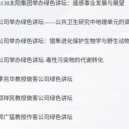
6138太阳集团举办绿色讲坛：遥感事业发展与展望
公司举办绿色讲坛——公共卫生研究中地理单元的
公司举办绿色讲坛：猎隼进化保护生物学与野生动
公司举办绿色讲坛-毒性污染物的代谢转化
李兆华教授做客公司绿色讲坛
郑祥民教授做客公司绿色讲坛
郭广猛教授作客公司绿色讲坛