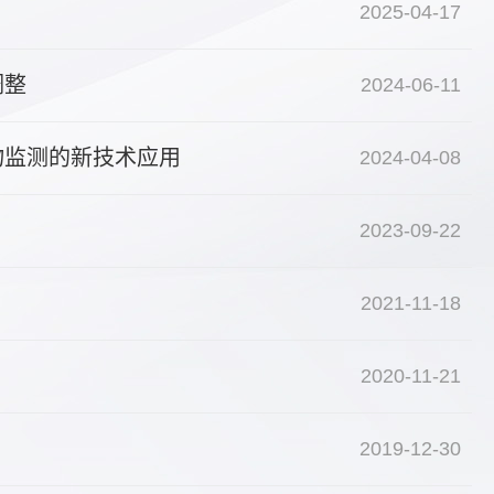
2025-04-17
调整
2024-06-11
物监测的新技术应用
2024-04-08
2023-09-22
2021-11-18
2020-11-21
2019-12-30