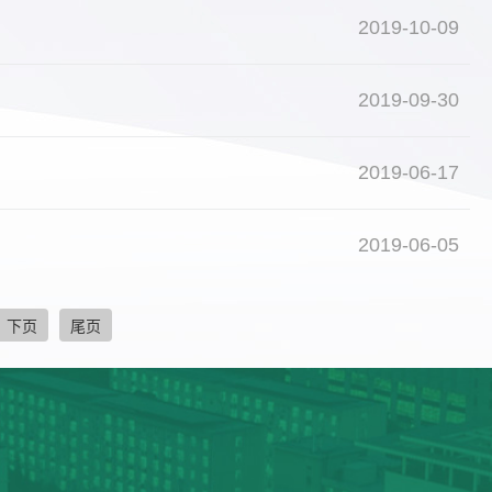
2019-10-09
2019-09-30
2019-06-17
2019-06-05
下页
尾页