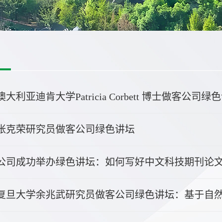
澳大利亚迪肯大学Patricia Corbett 博士做客公司绿
张克荣研究员做客公司绿色讲坛
公司成功举办绿色讲坛：如何写好中文科技期刊论
复旦大学余兆武研究员做客公司绿色讲坛：基于自