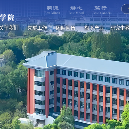
中国·6138太阳集团(Macau)股份有限公
关于我们
党群工作
团队队伍
旗下产业
研究生