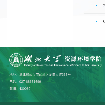
地址：湖北省武汉市武昌区友谊大道368号
电话：027-88661699
邮编：430062