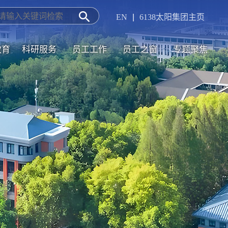
EN
|
6138太阳集团主页
司-Officialwebsite
教育
科研服务
员工工作
员工之窗
专题聚焦