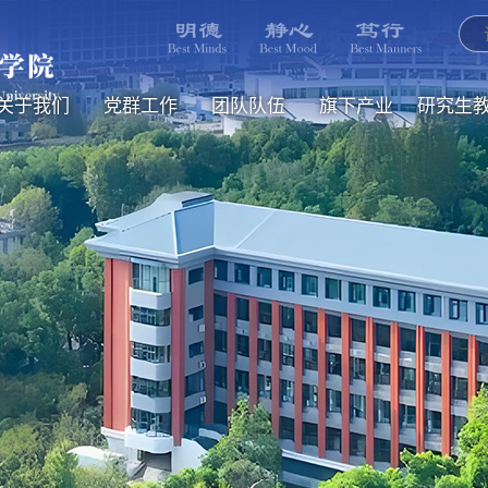
中国·6138太阳集团(Macau)股份有限公
关于我们
党群工作
团队队伍
旗下产业
研究生