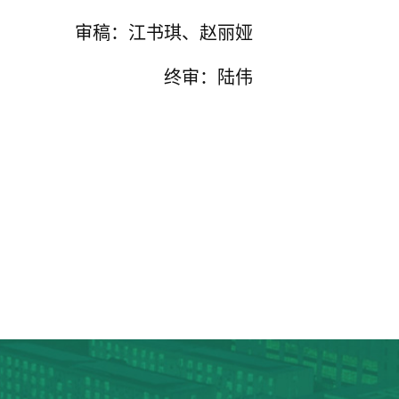
审稿：江书琪、赵丽娅
终审：陆伟