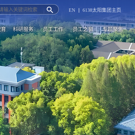
EN
|
6138太阳集团主页
司-Officialwebsite
教育
科研服务
员工工作
员工之窗
专题聚焦