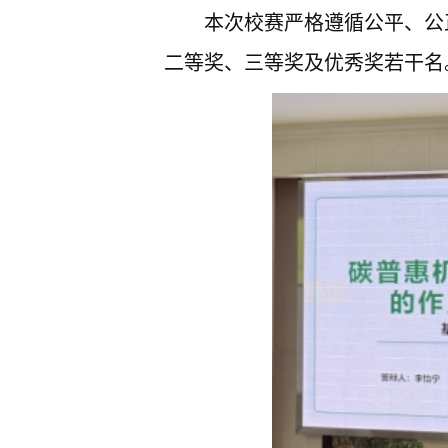
本次校赛严格遵循公平、公
二等奖、三等奖及优秀奖若干名