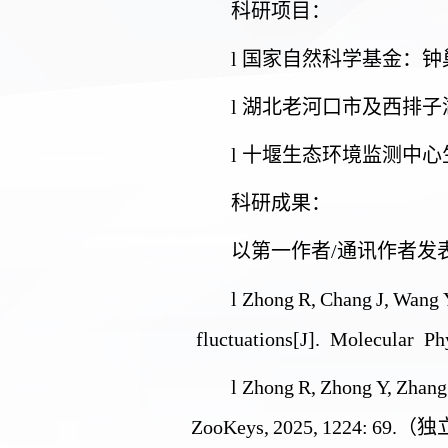
科研项目
：
l
国家自然科学基金：钟
l
湖北老河口市及西排子
l
十堰生态环境监测中心
科研成果
：
以第一作者
/
通讯作者发
l
Zhong
R
,
Chang
J,
Wang
fluctuations[J]. Molecular
Ph
l
Zhong
R
,
Zhong
Y,
Zhang
ZooKeys,
2025,
1224:
69.
（独