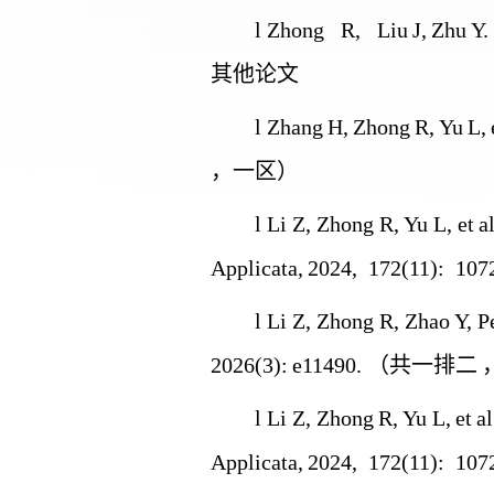
l
Zhong R
, Liu
J,
Zhu
Y
其他论文
l
Zhang
H,
Zhong
R
,
Yu
L,
，一区）
l
Li Z,
Zhong R
, Yu L, et
al
Applicata,
2024, 172(11): 107
l
Li Z,
Zhong R
, Zhao Y, P
2026(3):
e11490.
（共一排二
l
Li Z,
Zhong
R
, Yu L,
et
al
Applicata,
2024, 172(11): 107