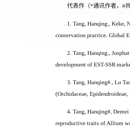
代表作（
*
通讯作者，
#
1.
Tang
,
Hanqing
.
, Keke
,
N
conservation practice. Global 
2.
Tang, Hanqing
.
, Josphat
development of EST-SSR
marke
3.
Tang, Hanqing
#
.
, Lu Ta
(Orchidaceae, Epidendroideae, 
4.
Tang, Hanqing
#
, Demei
reproductive traits of Allium
wa