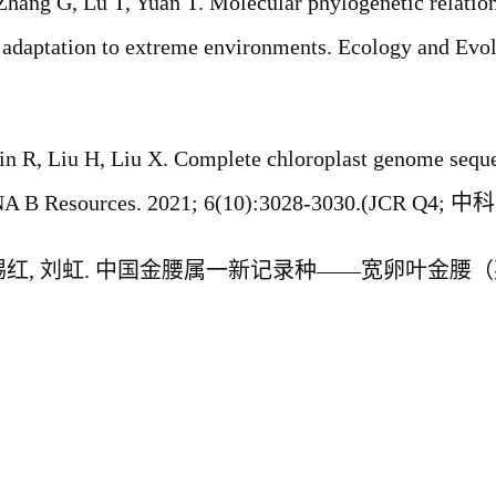
Zhang G, Lu T, Yuan T. Molecular phylogenetic relati
d adaptation to extreme environments. Ecology and Evo
Qin R, Liu H, Liu X. Complete chloroplast genome sequ
NA B Resources. 2021; 6(10):3028-3030.(JCR Q4;
中科
锡红
,
刘虹
.
中国金腰属一新记录种
——
宽卵叶金腰（