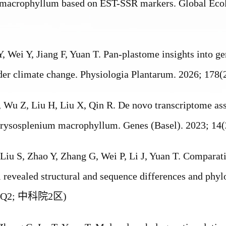
 macrophyllum
based on EST-SSR markers. Global Ecol
Y, Wei Y, Jiang F, Yuan T. Pan-plastome insights into ge
er climate change. Physiologia Plantarum. 2026; 178(
J, Wu Z, Liu H, Liu X, Qin R. De novo transcriptome 
rysosplenium macrophyllum
. Genes (Basel). 2023; 14
 Liu S, Zhao Y, Zhang G, Wei P, Li J, Yuan T. Comparati
i
revealed structural and sequence differences and phy
 Q2;
中科院
2
区
)