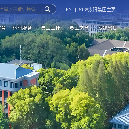
EN
|
6138太阳集团主页
司-Officialwebsite
教育
科研服务
员工工作
员工之窗
专题聚焦