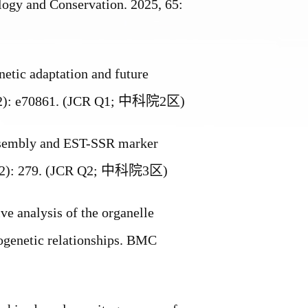
ogy and Conservation. 2025, 65:
netic adaptation and future
2): e70861. (JCR Q1;
中科院
2
区
)
assembly and EST-SSR marker
(2): 279. (JCR Q2;
中科院
3
区
)
ve analysis of the organelle
logenetic relationships. BMC