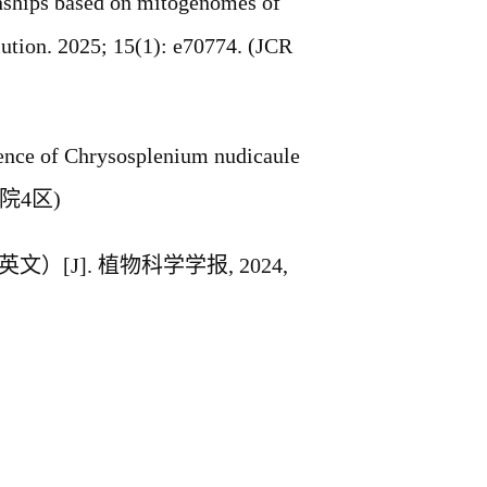
onships based on mitogenomes of
lution. 2025; 15(1): e70774. (JCR
ence of
Chrysosplenium nudicaule
院
4
区
)
英文）
[J].
植物科学学报
, 2024,