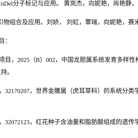
InDel
分子标记与应用。 黄岚杰，
向妮艳
，尚艳静，
引物组合及应用。刘娇， 刘虹，覃瑞，
向妮艳
，赛
目：
项目，
2025
（
B
）
002
，中国龙胆属系统发育多样性
主持。
，
32170207
，世界金腰属（虎耳草科）的系统分类
，
32072123
，红花种子含油量和脂肪酸组成的遗传