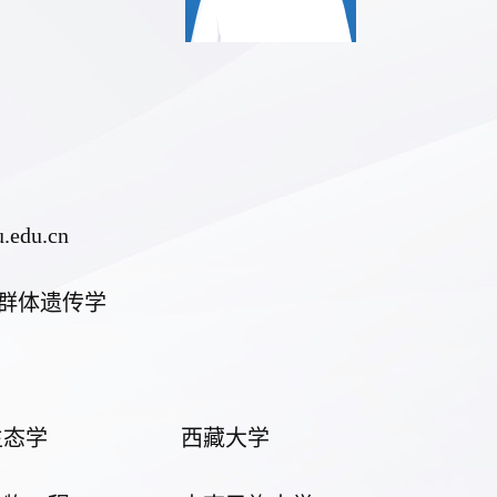
.edu.cn
群体遗传学
生态学
西藏
大学