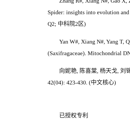
Zhang R#,
Xiang N#
, Gao X, 
Spider: insights into evolution an
Q2;
中科院
2
区
)
Yan W#,
Xiang N#
, Yang T, 
(Saxifragaceae). Mitochondrial D
向妮艳
,
陈喜棠
,
杨天戈
,
刘
42(04): 423-430. (
中文核心
)
已授权
专利