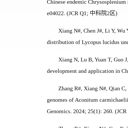
Chinese endemic
Chrysosplenium
e04022. (JCR Q1;
中科院
2
区
)
Xiang N#
, Chen J#, Li Y, Wu 
distribution of
Lycopus lucidus
und
Xiang N
, Lu B, Yuan T, Guo 
development and application in
Ch
Zhang R#,
Xiang N#
, Qian C,
genomes of
Aconitum carmichaeli
Genomics. 2024; 25(1): 260. (JCR