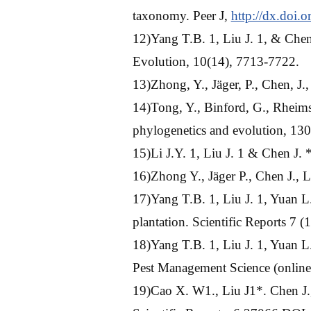
taxonomy. Peer J,
http://dx.doi.
12)Yang T.B. 1, Liu J. 1, & Chen
Evolution, 10(14), 7713-7722.
13)Zhong, Y., Jäger, P., Chen, 
14)Tong, Y., Binford, G., Rheims
phylogenetics and evolution, 1
15)Li J.Y. 1, Liu J. 1 & Chen J
16)Zhong Y., Jäger P., Chen J.,
17)Yang T.B. 1, Liu J. 1, Yuan L.
plantation. Scientific Reports 7 (
18)Yang T.B. 1, Liu J. 1, Yuan L
Pest Management Science (onli
19)Cao X. W1., Liu J1*. Chen J.