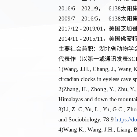
2016/6 – 2021/9， 61
2009/7 – 2016/5， 6
2017/12 - 2019/01，
2014/11 - 2015/11，
主要社会兼职：湖北省动物学
代表作（以第一或通讯发表SC
1)Wang, J.H., Chang, J., Wang K.,
circadian clocks in eyeless cave 
2)Zhang, H., Zhong, Y., Zhu, Y., 
Himalayas and down the mountai
3)Li, Z. C, Yu, L., Yu, G.C., Zhon
and Sociobiology, 78:9
https://
4)Wang K., Wang, J.H., Liang, B., 