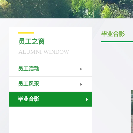
毕业合影
员工之窗
ALUMNI WINDOW
员工活动
员工风采
毕业合影