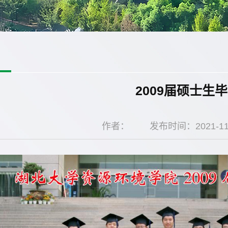
2009届硕士生
作者：
发布时间：2021-11