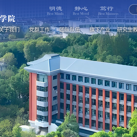
中国·6138太阳集团(Macau)股份有限公
关于我们
党群工作
团队队伍
旗下产业
研究生