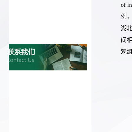
of i
例
湖
间
观