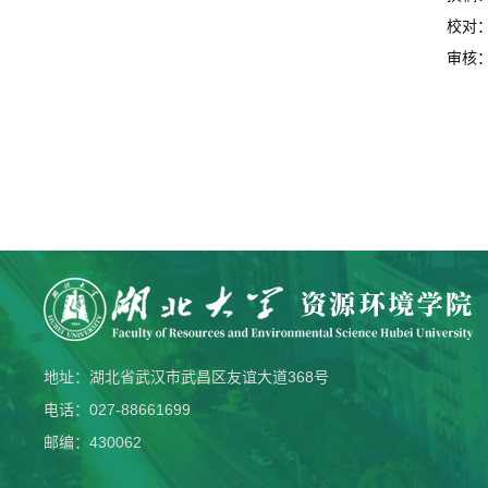
校对
审核
地址：湖北省武汉市武昌区友谊大道368号
电话：027-88661699
邮编：430062