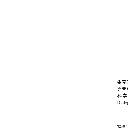
张克
秀青
科学基
Biol
撰稿