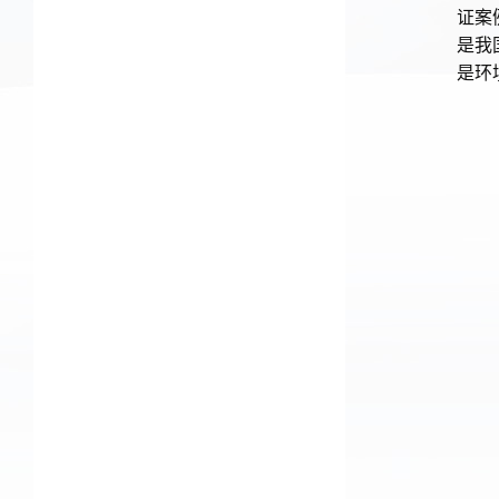
证案
是我
是环