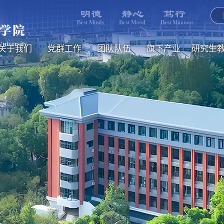
中国·6138太阳集团(Macau)股份有限公
关于我们
党群工作
团队队伍
旗下产业
研究生