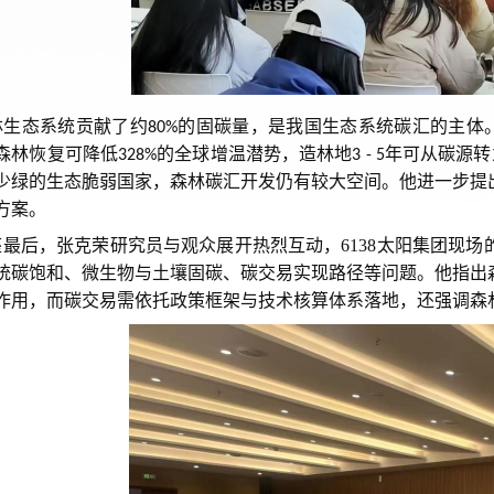
生态系统贡献了约
的固碳量，是我国
生态系统
碳汇
的
主体
80%
森林恢复可降低
的全球增温潜势，造林地
年可从碳源转
328%
3 - 5
少绿的生态脆弱国家，森林碳汇开发仍有较大空间。
他
进一步
提
方案。
最后，张克荣
研究员
与观众展开热烈互动，6138太阳集团
现
场
统碳饱和、微生物与土壤固碳
、碳交易实现路径等问题。
他指出
作用，而碳交易需依托政策框架与技术核算体系落地，还强调森林