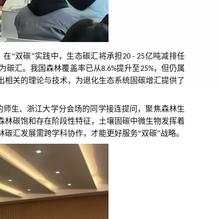
。在“双碳”实践中，生态碳汇将承担
亿吨减排任
20 - 25
为碳汇。我国森林覆盖率已从
提升至
，但仍属
8.6%
25%
出相关的理论与技术，为退化生态系统固碳增汇提供了
的师生、浙江大学分会场的同学接连提问，聚焦森林生
森林碳饱和存在阶段性特征，土壤固碳中微生物发挥着
碳汇发展需跨学科协作，才能更好服务“双碳”战略。