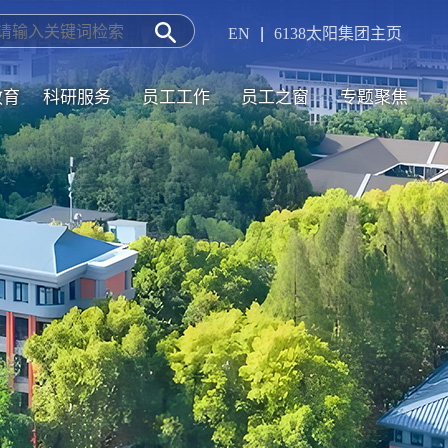
EN
|
6138太阳集团主页
司-Officialwebsite
教育
科研服务
员工工作
员工之窗
专题聚焦