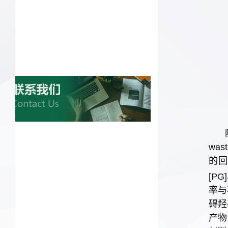
wast
的回
[P
率与
碍羟
产物