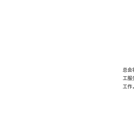
总会
工服
工作