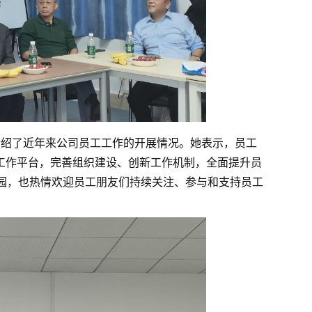
介绍了近年来公司员工工作的开展情况。她表示，员工
工作平台，完善组织建设、创新工作机制，全面提升员
园，也热情欢迎员工朋友们持续关注、参与和支持员工