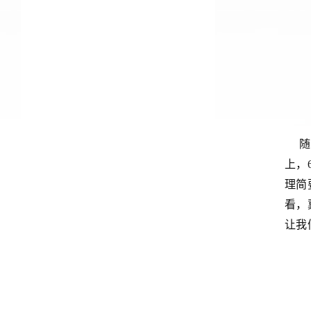
随
上，
理简
看，
让我