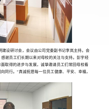
明建设研讨会，会议由公司党委副书记李岚主持。会
迎，感谢员工们长期以来对母校的关注与支持。彭宇经
方面取得的进步与发展，诚挚邀请员工们常回母校看
向同行。“真诚祝愿每一位员工健康、平安、幸福，