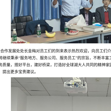
合作发展处处长金梅对员工们的到来表示热烈欢迎，向员工们
将继续秉承“服务地方、服务公司、服务员工”的宗旨，不断丰富
务质量，搭好平台，建好桥梁，打造好全球湖大人共同的精神家
，提出更多宝贵建议。